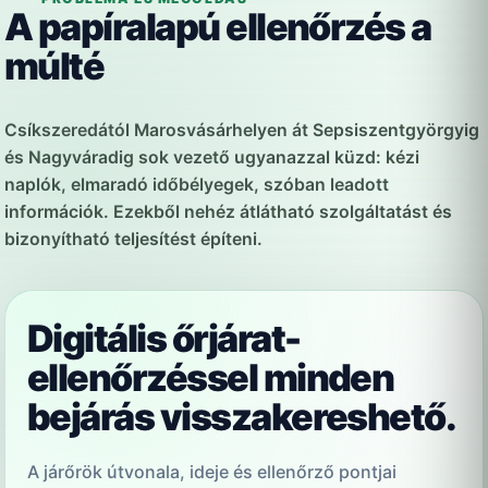
A papíralapú ellenőrzés a
múlté
Csíkszeredától Marosvásárhelyen át Sepsiszentgyörgyig
és Nagyváradig sok vezető ugyanazzal küzd: kézi
naplók, elmaradó időbélyegek, szóban leadott
információk. Ezekből nehéz átlátható szolgáltatást és
bizonyítható teljesítést építeni.
Digitális őrjárat-
ellenőrzéssel minden
bejárás visszakereshető.
A járőrök útvonala, ideje és ellenőrző pontjai