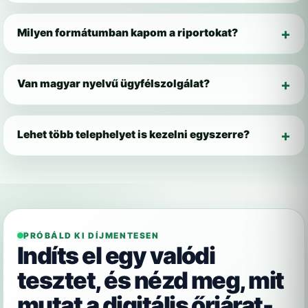
Milyen formátumban kapom a riportokat?
Van magyar nyelvű ügyfélszolgálat?
Lehet több telephelyet is kezelni egyszerre?
PRÓBÁLD KI DÍJMENTESEN
Indíts el egy valódi
tesztet, és nézd meg, mit
mutat a digitális őrjárat-