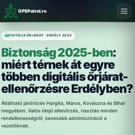
Skip
to
GPSPatrol.ro
content
DIGITÁLIS ŐRJÁRAT · ERDÉLY 2025
Biztonság 2025-ben
:
miért térnek át egyre
többen digitális őrjárat-
ellenőrzésre Erdélyben?
Átlátható járőrözés Hargita, Maros, Kovászna és Bihar
megyében. Valós idejű ellenőrzés, riasztás minden
rendellenességről, kevesebb adminisztráció a
vezetőknek.