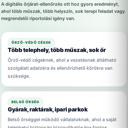
A digitális őrjárat-ellenőrzés ott hoz gyors eredményt,
ahol több műszak, több helyszín, sok terepi feladat vagy
megrendelői riportolási igény van.
ŐRZŐ-VÉDŐ CÉGEK
Több telephely, több műszak, sok őr
Őrző-védő cégeknek, ahol a vezetésnek átlátható
szolgálati adatokra és ellenőrizhető körökre van
szüksége.
BELSŐ ŐRSÉG
Gyárak, raktárak, ipari parkok
Belső őrséggel működő vállalatoknak, ahol a saját
telephelyi biztonság bizonyíthatósága fontos.