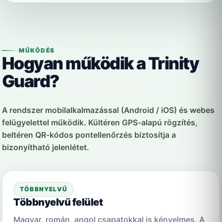
MŰKÖDÉS
Hogyan működik a Trinity
Guard?
A rendszer mobilalkalmazással (Android / iOS) és webes
felügyelettel működik. Kültéren GPS-alapú rögzítés,
beltéren QR-kódos pontellenőrzés biztosítja a
bizonyítható jelenlétet.
TÖBBNYELVŰ
Többnyelvű felület
Magyar, román, angol csapatokkal is kényelmes. A