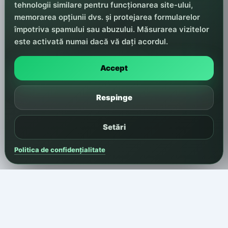
tehnologii similare pentru funcționarea site-ului,
memorarea opțiunii dvs. și protejarea formularelor
împotriva spamului sau abuzului. Măsurarea vizitelor
este activată numai dacă vă dați acordul.
Accept
Respinge
Setări
Politica de confidențialitate