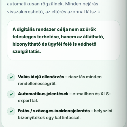
automatikusan rögzülnek. Minden bejárás
visszakereshető, az eltérés azonnal látszik.
A digitális rendszer célja nem az őrök
felesleges terhelése, hanem az átlátható,
bizonyítható és ügyfél felé is védhető
szolgáltatás.
Valós idejű ellenőrzés
– riasztás minden
✓
rendellenességről.
Automatikus jelentések
– e-mailben és XLS-
✓
exporttal.
Fotós / szöveges incidensjelentés
– helyszíni
✓
bizonyítékok egy kattintással.