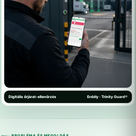
Digitális őrjárat-ellenőrzés
Erdély · Trinity Guard®
PROBLÉMA ÉS MEGOLDÁS