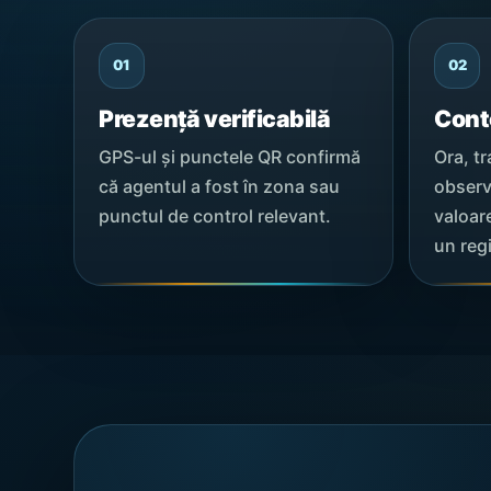
01
02
Prezență verificabilă
Cont
GPS-ul și punctele QR confirmă
Ora, tr
că agentul a fost în zona sau
observ
punctul de control relevant.
valoare
un reg