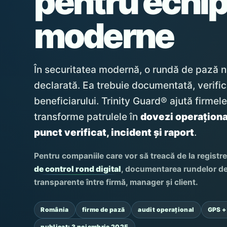
pentru echip
moderne
În securitatea modernă, o rundă de pază n
declarată. Ea trebuie documentată, verific
beneficiarului. Trinity Guard® ajută firme
transforme patrulele în
dovezi operațional
punct verificat, incident și raport
.
Pentru companiile care vor să treacă de la registre 
de control rond digital
, documentarea rundelor dev
transparente între firmă, manager și client.
România
firme de pază
audit operațional
GPS +
publicat: 3 noiembrie 2025