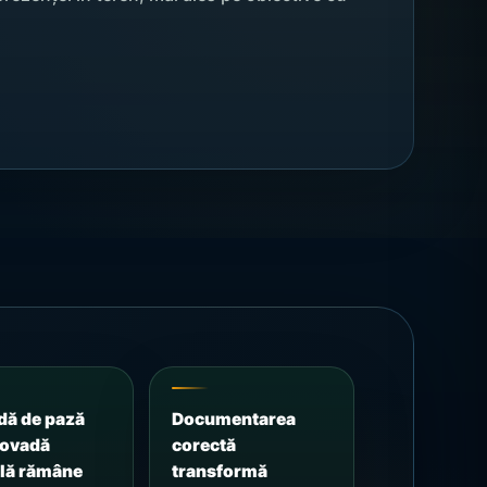
dă de pază
Documentarea
dovadă
corectă
ală rămâne
transformă