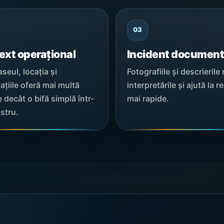
03
ext operațional
Incident document
aseul, locația și
Fotografiile și descrierile
ațiile oferă mai multă
interpretările și ajută la re
 decât o bifă simplă într-
mai rapide.
istru.