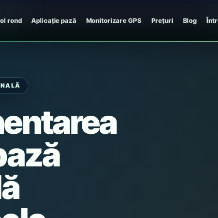
ol rond
Aplicație pază
Monitorizare GPS
Prețuri
Blog
Înt
ONALĂ
entarea
pază
lă