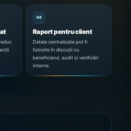
04
at
Raport pentru client
 reduc
Datele centralizate pot fi
acții
folosite în discuții cu
beneficiarul, audit și verificări
interne.