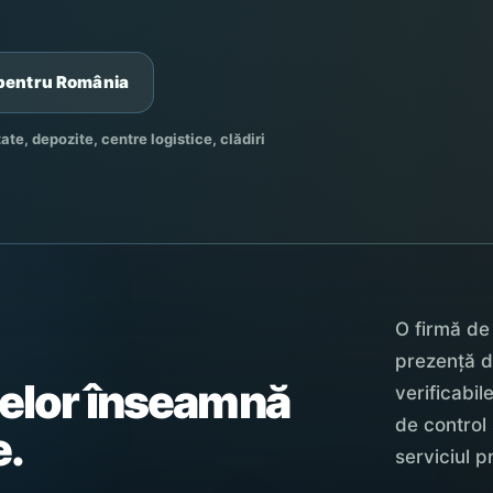
i pentru România
te, depozite, centre logistice, clădiri
O firmă de
prezență d
elor înseamnă
verificabil
de control
e.
serviciul pr