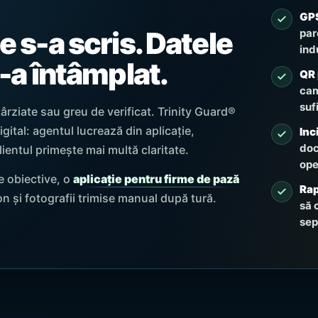
GPS
e s-a scris. Datele
par
ind
s-a întâmplat.
QR 
cam
suf
târziate sau greu de verificat. Trinity Guard®
ital: agentul lucrează din aplicație,
Inc
doc
ientul primește mai multă claritate.
ope
e obiective, o
aplicație pentru firme de pază
Rap
n și fotografii trimise manual după tură.
să 
sep