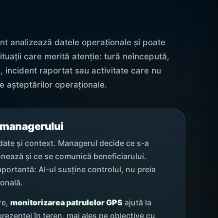
ent analizează datele operaționale și poate
ituații care merită atenție: tură neîncepută,
, incident raportat sau activitate care nu
 așteptărilor operaționale.
 managerului
date și context. Managerul decide ce s-a
onează și ce se comunică beneficiarului.
portantă: AI-ul susține controlul, nu preia
ională.
re,
monitorizarea patrulelor GPS
ajută la
 prezenței în teren, mai ales pe obiective cu