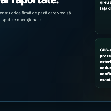
greu 
fața c
pentru orice firmă de pază care vrea să
disputele operaționale.
GPS-u
preze
exteri
codur
confi
exacte