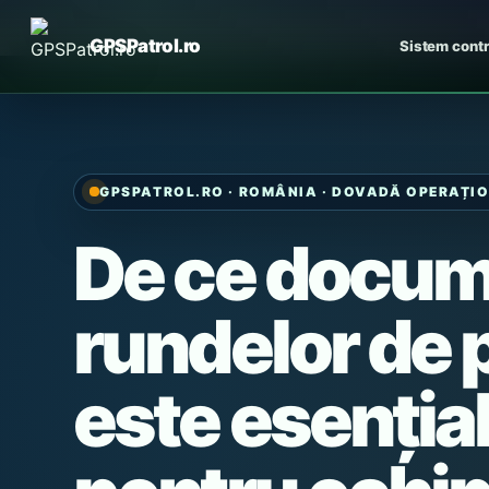
Skip
to
GPSPatrol.ro
Sistem contr
content
GPSPATROL.RO · ROMÂNIA · DOVADĂ OPERAȚI
De ce docum
rundelor de 
este esenția