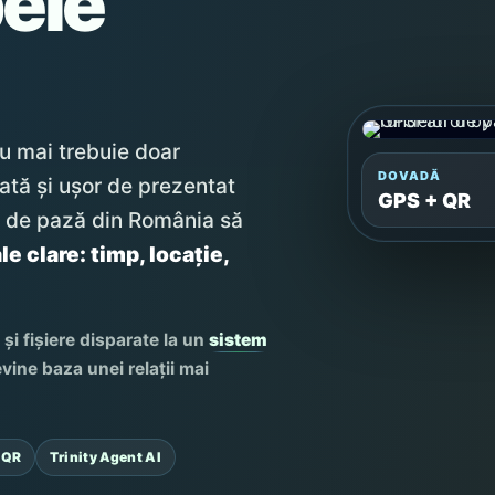
ele
u mai trebuie doar
DOVADĂ
ată și ușor de prezentat
GPS + QR
le de pază din România să
e clare: timp, locație,
și fișiere disparate la un
sistem
ine baza unei relații mai
 QR
Trinity Agent AI