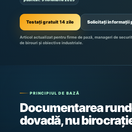
Testați gratuit 14 zile
Solicitați informați
Articol actualizat pentru firme de pază, manageri de securita
de birouri și obiective industriale.
PRINCIPIUL DE BAZĂ
Documentarea rund
dovadă, nu birocrați