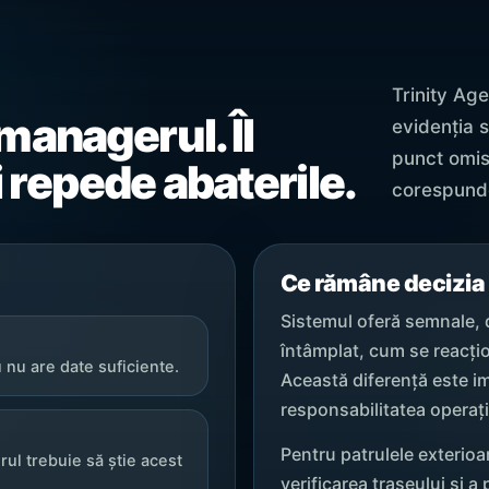
Trinity Ag
managerul. Îl
evidenția s
punct omis
 repede abaterile.
corespunde
Ce rămâne decizia
Sistemul oferă semnale, 
întâmplat, cum se reacți
u nu are date suficiente.
Această diferență este im
responsabilitatea operaț
Pentru patrulele exterioa
rul trebuie să știe acest
verificarea traseului și a