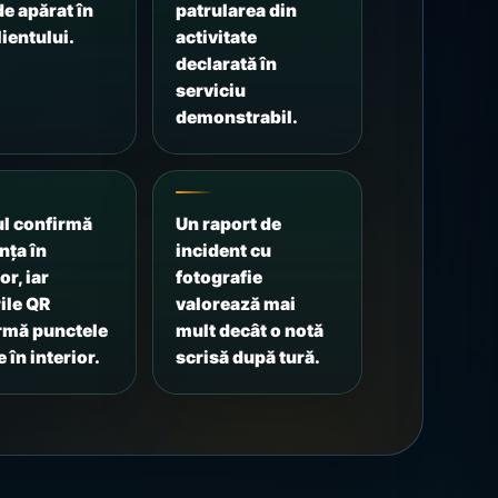
de apărat în
patrularea din
lientului.
activitate
declarată în
serviciu
demonstrabil.
l confirmă
Un raport de
nța în
incident cu
or, iar
fotografie
ile QR
valorează mai
rmă punctele
mult decât o notă
 în interior.
scrisă după tură.